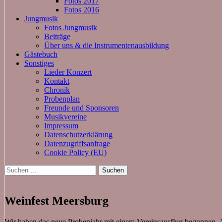
Fotos 2017
Fotos 2016
Jungmusik
Fotos Jungmusik
Beiträge
Über uns & die Instrumentenausbildung
Gästebuch
Sonstiges
Lieder Konzert
Kontakt
Chronik
Probenplan
Freunde und Sponsoren
Musikvereine
Impressum
Datenschutzerklärung
Datenzugriffsanfrage
Cookie Policy (EU)
Suchen
nach:
Weinfest Meersburg
Wir haben das neue Probenjahr mit einem Vereinsausflug begonnen.