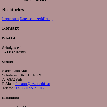
Startzeit: 10:00 Uhr
Rechtliches
Impressum
Datenschutzerklärung
Kontakt
Probelokal:
Schulgasse 1
A- 6832 Röthis
Obmann:
Stadelmann Manuel
Schützenstraße 11 / Top 9
A- 6832 Sulz
E-Mail:
obmann@mv-roethis.at
Telefon:
+43 680 55 21 917
Kapellmeister: