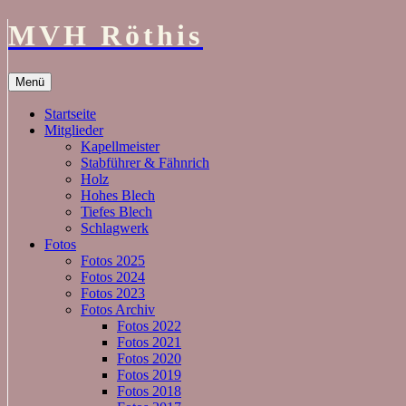
MVH Röthis
Zum
Menü
Inhalt
springen
Startseite
Mitglieder
Kapellmeister
Stabführer & Fähnrich
Holz
Hohes Blech
Tiefes Blech
Schlagwerk
Fotos
Fotos 2025
Fotos 2024
Fotos 2023
Fotos Archiv
Fotos 2022
Fotos 2021
Fotos 2020
Fotos 2019
Fotos 2018