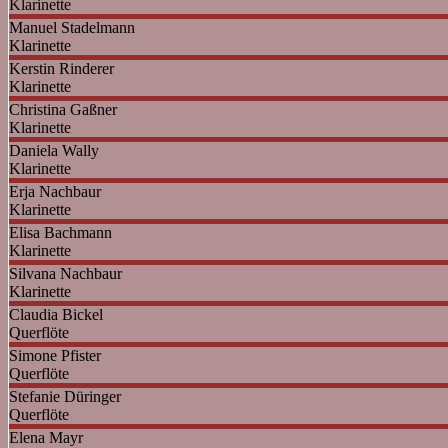
Klarinette
Manuel
Stadelmann
Klarinette
Kerstin
Rinderer
Klarinette
Christina
Gaßner
Klarinette
Daniela
Wally
Klarinette
Erja
Nachbaur
Klarinette
Elisa
Bachmann
Klarinette
Silvana
Nachbaur
Klarinette
Claudia
Bickel
Querflöte
Simone
Pfister
Querflöte
Stefanie
Düringer
Querflöte
Elena
Mayr