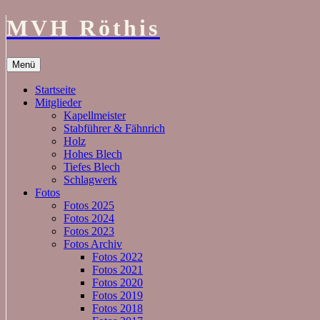
MVH Röthis
Zum
Menü
Inhalt
springen
Startseite
Mitglieder
Kapellmeister
Stabführer & Fähnrich
Holz
Hohes Blech
Tiefes Blech
Schlagwerk
Fotos
Fotos 2025
Fotos 2024
Fotos 2023
Fotos Archiv
Fotos 2022
Fotos 2021
Fotos 2020
Fotos 2019
Fotos 2018