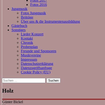
Fotos 2017
Fotos 2016
Jungmusik
Fotos Jungmusik
Beiträge
Über uns & die Instrumentenausbildung
Gästebuch
Sonstiges
Lieder Konzert
Kontakt
Chronik
Probenplan
Freunde und Sponsoren
Musikvereine
Impressum
Datenschutzerklärung
Datenzugriffsanfrage
Cookie Policy (EU)
Suchen
nach:
Holz
Günter
Bickel