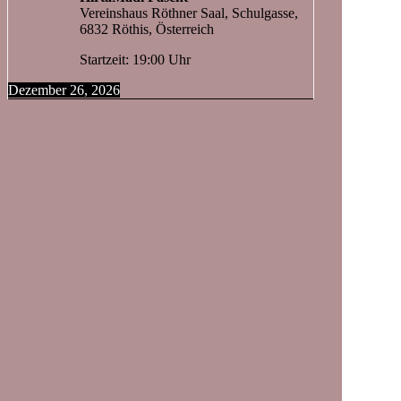
Vereinshaus Röthner Saal, Schulgasse,
6832 Röthis, Österreich
Startzeit: 19:00 Uhr
Dezember 26, 2026
Stephanstag Messgestaltung
Pfarre Röthis - Hl. Martin, Rautenastraße
36, 6832 Röthis, Österreich
Startzeit: 10:00 Uhr
Rechtliches
Impressum
Datenschutzerklärung
Kontakt
Probelokal:
Schulgasse 1
A- 6832 Röthis