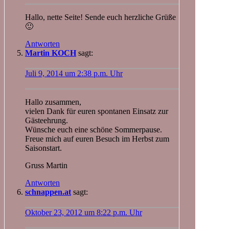
Hallo, nette Seite! Sende euch herzliche Grüße
🙂
Antworten
Martin KOCH
sagt:
Juli 9, 2014 um 2:38 p.m. Uhr
Hallo zusammen,
vielen Dank für euren spontanen Einsatz zur
Gästeehrung.
Wünsche euch eine schöne Sommerpause.
Freue mich auf euren Besuch im Herbst zum
Saisonstart.
Gruss Martin
Antworten
schnappen.at
sagt:
Oktober 23, 2012 um 8:22 p.m. Uhr