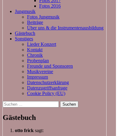
Fotos 2017
Fotos 2016
Jungmusik
Fotos Jungmusik
Beiträge
Über uns & die Instrumentenausbildung
Gästebuch
Sonstiges
Lieder Konzert
Kontakt
Chronik
Probenplan
Freunde und Sponsoren
Musikvereine
Impressum
Datenschutzerklärung
Datenzugriffsanfrage
Cookie Policy (EU)
Suchen
nach:
Gästebuch
otto frick
sagt: