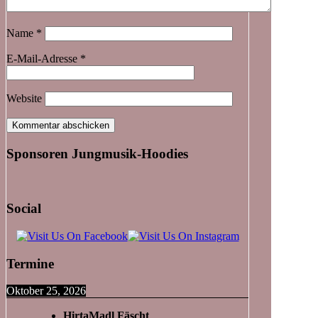
Name
*
E-Mail-Adresse
*
Website
Sponsoren Jungmusik-Hoodies
Social
Termine
Oktober 25, 2026
HirtaMadl Fäscht