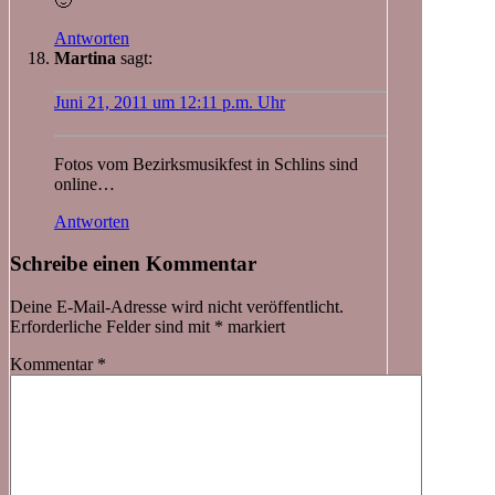
🙂
Antworten
Martina
sagt:
Juni 21, 2011 um 12:11 p.m. Uhr
Fotos vom Bezirksmusikfest in Schlins sind
online…
Antworten
Schreibe einen Kommentar
Deine E-Mail-Adresse wird nicht veröffentlicht.
Erforderliche Felder sind mit
*
markiert
Kommentar
*