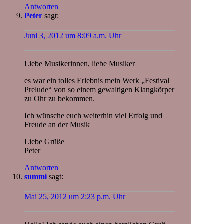
Antworten
Peter
sagt:
Juni 3, 2012 um 8:09 a.m. Uhr
Liebe Musikerinnen, liebe Musiker
es war ein tolles Erlebnis mein Werk „Festival
Prelude“ von so einem gewaltigen Klangkörper
zu Ohr zu bekommen.
Ich wünsche euch weiterhin viel Erfolg und
Freude an der Musik
Liebe Grüße
Peter
Antworten
summi
sagt:
Mai 25, 2012 um 2:23 p.m. Uhr