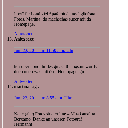
I hoff ihr hond viel Spaß mit da nochgliefrata
Fotos. Martina, du machschas super mit da
Homepage.
Antworten
Anita
sagt:
Juni 22, 2011 um 11:59 a.m. Uhr
he super hond ihr des gmacht! langsam würds
doch noch was mit üsra Hoempage ;-))
Antworten
martina
sagt:
Juni 22, 2011 um 8:55 a.m. Uhr
Neue (alte) Fotos sind online – Musikausflug
Bergamo. Danke an unseren Fotograf
Hermann!