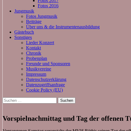
Fotos 2017
Fotos 2016
Jungmusik
Fotos Jungmusik
Beiträge
Über uns & die Instrumentenausbildung
Gästebuch
Sonstiges
Lieder Konzert
Kontakt
Chronik
Probenplan
Freunde und Sponsoren
Musikvereine
Impressum
Datenschutzerklärung
Datenzugriffsanfrage
Cookie Policy (EU)
Suchen
nach:
Vorspielnachmittag und Tag der offenen T
Vergangenen Samstag veranstalte der MVH Röthis seinen Tag der offe