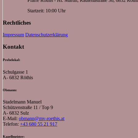
Pfarre Röthis - Hl. Martin, Rautenastraße 36, 6832 Röthi
Startzeit: 10:00 Uhr
Rechtliches
Impressum
Datenschutzerklärung
Kontakt
Probelokal:
Schulgasse 1
A- 6832 Röthis
Obmann:
Stadelmann Manuel
Schützenstraße 11 / Top 9
A- 6832 Sulz
E-Mail:
obmann@mv-roethis.at
Telefon:
+43 680 55 21 917
Kapellmeister: