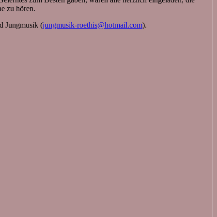
ne zu hören.
nd Jungmusik (
jungmusik-roethis@hotmail.com
).