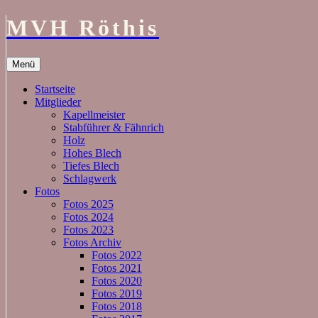
MVH Röthis
Zum
Menü
Inhalt
springen
Startseite
Mitglieder
Kapellmeister
Stabführer & Fähnrich
Holz
Hohes Blech
Tiefes Blech
Schlagwerk
Fotos
Fotos 2025
Fotos 2024
Fotos 2023
Fotos Archiv
Fotos 2022
Fotos 2021
Fotos 2020
Fotos 2019
Fotos 2018