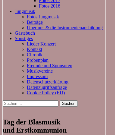
Fotos 2017
Fotos 2016
Jungmusik
Fotos Jungmusik
Beiträge
Über uns & die Instrumentenausbildung
Gästebuch
Sonstiges
Lieder Konzert
Kontakt
Chronik
Probenplan
Freunde und Sponsoren
Musikvereine
Impressum
Datenschutzerklärung
Datenzugriffsanfrage
Cookie Policy (EU)
Suchen
nach:
Tag der Blasmusik
und Erstkommunion