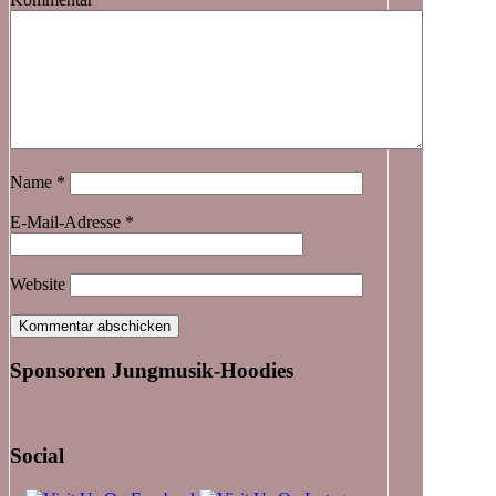
Name
*
E-Mail-Adresse
*
Website
Sponsoren Jungmusik-Hoodies
Social