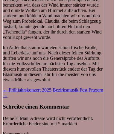
bemerkten wir, dass der Wind immer stärker wurde
und dunkle Wolken am Himmel auftauchten. Bei
starkem und kühlem Wind machten wir uns auf den
Weg zum Probelokal. Claudia, die beim Schlagzeug
aushalf, konnte gerade noch ihren Hut mit den
„Tschenella“ fangen, der ihr durch den starken Wind
vom Kopf geweht wurde.
Im Aufenthaltsraum warteten schon frische Brötle,
und Leberkäse auf uns. Nach dieser feinen Stärkung
durften wir uns noch die Generalprobe des Auftritts
für die Volksschüler am nächsten Tag ansehen. Mit
diesem humorvollen Theaterstück endete der Tag der
Blasmusik in diesem Jahr für die meisten von uns
etwas früher als gewohnt.
Beitragsnavigation
←
Frühjahrskonzert 2025
Bezirksmusik Fest Fraxern
→
Schreibe einen Kommentar
Deine E-Mail-Adresse wird nicht veröffentlicht.
Erforderliche Felder sind mit
*
markiert
Kommentar
*