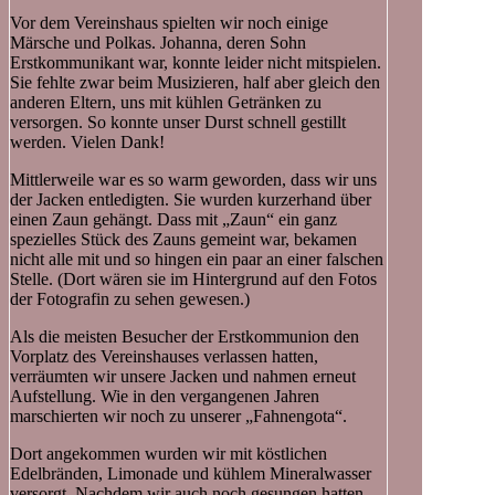
Vor dem Vereinshaus spielten wir noch einige
Märsche und Polkas. Johanna, deren Sohn
Erstkommunikant war, konnte leider nicht mitspielen.
Sie fehlte zwar beim Musizieren, half aber gleich den
anderen Eltern, uns mit kühlen Getränken zu
versorgen. So konnte unser Durst schnell gestillt
werden. Vielen Dank!
Mittlerweile war es so warm geworden, dass wir uns
der Jacken entledigten. Sie wurden kurzerhand über
einen Zaun gehängt. Dass mit „Zaun“ ein ganz
spezielles Stück des Zauns gemeint war, bekamen
nicht alle mit und so hingen ein paar an einer falschen
Stelle. (Dort wären sie im Hintergrund auf den Fotos
der Fotografin zu sehen gewesen.)
Als die meisten Besucher der Erstkommunion den
Vorplatz des Vereinshauses verlassen hatten,
verräumten wir unsere Jacken und nahmen erneut
Aufstellung. Wie in den vergangenen Jahren
marschierten wir noch zu unserer „Fahnengota“.
Dort angekommen wurden wir mit köstlichen
Edelbränden, Limonade und kühlem Mineralwasser
versorgt. Nachdem wir auch noch gesungen hatten,