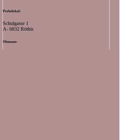
Probelokal:
Schulgasse 1
A- 6832 Röthis
Obmann:
Stadelmann Manuel
Schützenstraße 11 / Top 9
A- 6832 Sulz
E-Mail:
obmann@mv-roethis.at
Telefon:
+43 680 55 21 917
Kapellmeister:
Johannes Nachbaur
Telefon:
+43 664 751 334 41
Neueste Beiträge
Fronleichnam – 04.06.2026
Musikfest Viktorsberg – 07.06.2026