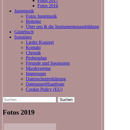
Fotos 2017
Fotos 2016
Jungmusik
Fotos Jungmusik
Beiträge
Über uns & die Instrumentenausbildung
Gästebuch
Sonstiges
Lieder Konzert
Kontakt
Chronik
Probenplan
Freunde und Sponsoren
Musikvereine
Impressum
Datenschutzerklärung
Datenzugriffsanfrage
Cookie Policy (EU)
Suchen
nach:
Fotos 2019