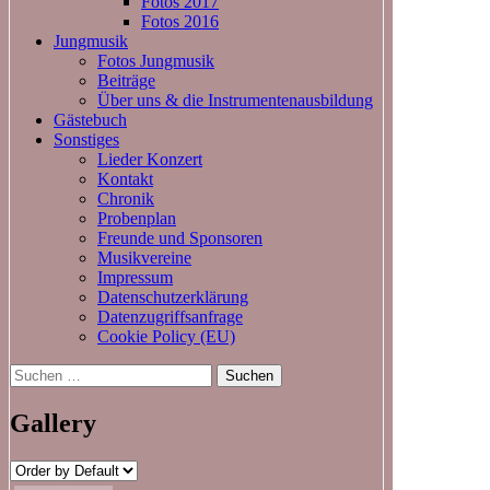
Fotos 2017
Fotos 2016
Jungmusik
Fotos Jungmusik
Beiträge
Über uns & die Instrumentenausbildung
Gästebuch
Sonstiges
Lieder Konzert
Kontakt
Chronik
Probenplan
Freunde und Sponsoren
Musikvereine
Impressum
Datenschutzerklärung
Datenzugriffsanfrage
Cookie Policy (EU)
Suchen
nach:
Gallery