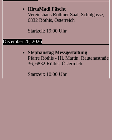
HirtaMadl Fäscht
Vereinshaus Röthner Saal, Schulgasse,
6832 Röthis, Österreich
Startzeit: 19:00 Uhr
Dezember 26, 2026
Stephanstag Messgestaltung
Pfarre Röthis - Hl. Martin, Rautenastraße
36, 6832 Röthis, Österreich
Startzeit: 10:00 Uhr
Rechtliches
Impressum
Datenschutzerklärung
Kontakt
Probelokal:
Schulgasse 1