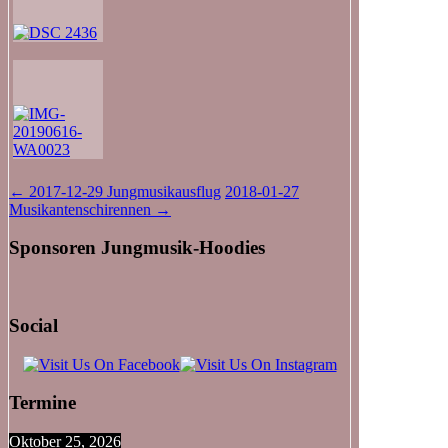
Beitragsnavigation
←
2017-12-29 Jungmusikausflug
2018-01-27
Musikantenschirennen
→
Sponsoren Jungmusik-Hoodies
Social
Termine
Oktober 25, 2026