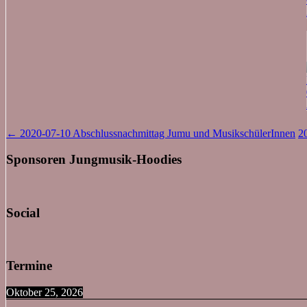
Beitragsnavigation
←
2020-07-10 Abschlussnachmittag Jumu und MusikschülerInnen
2
Sponsoren Jungmusik-Hoodies
Social
Termine
Oktober 25, 2026