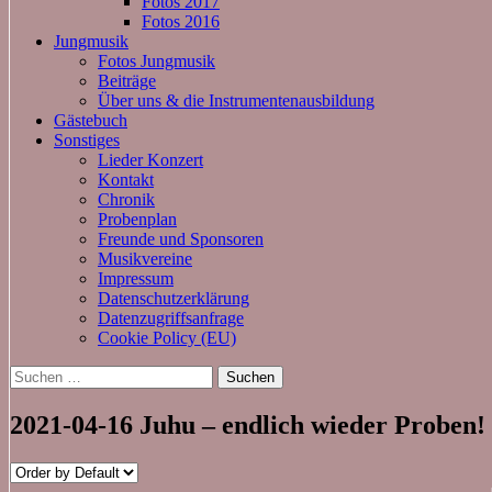
Fotos 2017
Fotos 2016
Jungmusik
Fotos Jungmusik
Beiträge
Über uns & die Instrumentenausbildung
Gästebuch
Sonstiges
Lieder Konzert
Kontakt
Chronik
Probenplan
Freunde und Sponsoren
Musikvereine
Impressum
Datenschutzerklärung
Datenzugriffsanfrage
Cookie Policy (EU)
Suchen
nach:
2021-04-16 Juhu – endlich wieder Proben!