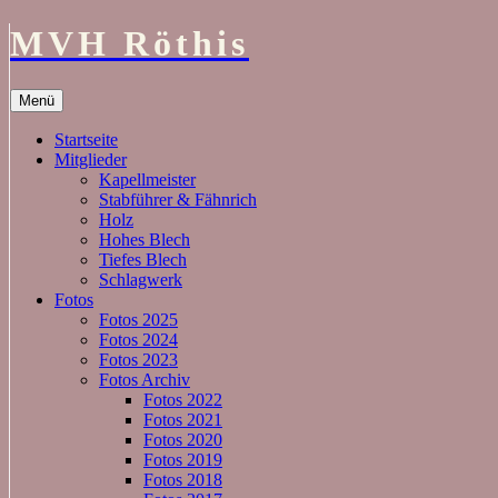
MVH Röthis
Zum
Menü
Inhalt
springen
Startseite
Mitglieder
Kapellmeister
Stabführer & Fähnrich
Holz
Hohes Blech
Tiefes Blech
Schlagwerk
Fotos
Fotos 2025
Fotos 2024
Fotos 2023
Fotos Archiv
Fotos 2022
Fotos 2021
Fotos 2020
Fotos 2019
Fotos 2018