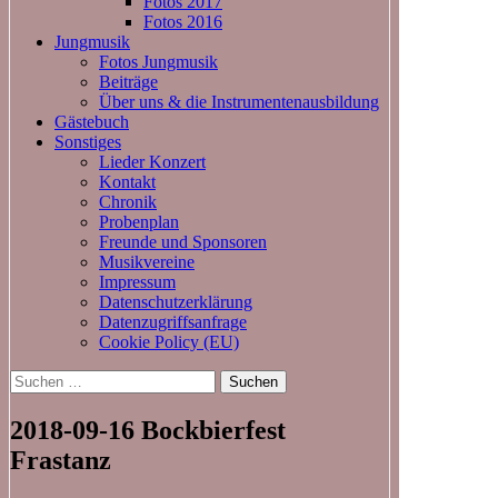
Fotos 2017
Fotos 2016
Jungmusik
Fotos Jungmusik
Beiträge
Über uns & die Instrumentenausbildung
Gästebuch
Sonstiges
Lieder Konzert
Kontakt
Chronik
Probenplan
Freunde und Sponsoren
Musikvereine
Impressum
Datenschutzerklärung
Datenzugriffsanfrage
Cookie Policy (EU)
Suchen
nach:
2018-09-16 Bockbierfest
Frastanz