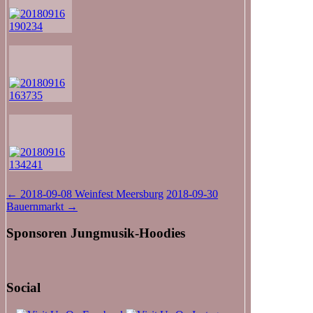
Beitragsnavigation
←
2018-09-08 Weinfest Meersburg
2018-09-30
Bauernmarkt
→
Sponsoren Jungmusik-Hoodies
Social