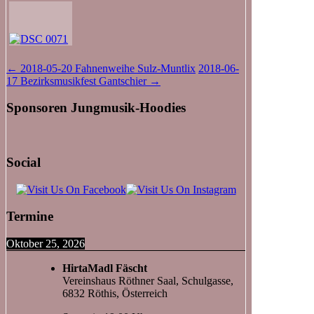
Beitragsnavigation
←
2018-05-20 Fahnenweihe Sulz-Muntlix
2018-06-
17 Bezirksmusikfest Gantschier
→
Sponsoren Jungmusik-Hoodies
Social
Termine
Oktober 25, 2026
HirtaMadl Fäscht
Vereinshaus Röthner Saal, Schulgasse,
6832 Röthis, Österreich