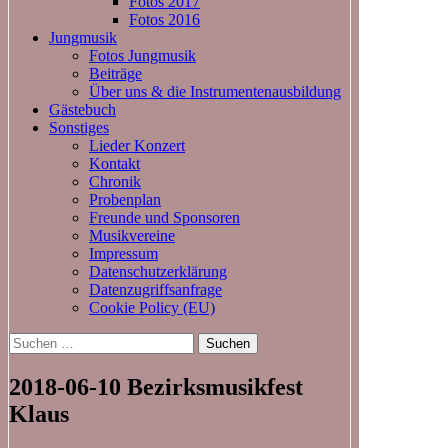
Fotos 2017
Fotos 2016
Jungmusik
Fotos Jungmusik
Beiträge
Über uns & die Instrumentenausbildung
Gästebuch
Sonstiges
Lieder Konzert
Kontakt
Chronik
Probenplan
Freunde und Sponsoren
Musikvereine
Impressum
Datenschutzerklärung
Datenzugriffsanfrage
Cookie Policy (EU)
Suchen
nach:
2018-06-10 Bezirksmusikfest
Klaus