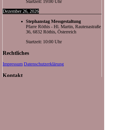
Startzeit: 19:00 Uhr
Dezember 26, 2026
Stephanstag Messgestaltung
Pfarre Röthis - Hl. Martin, Rautenastraße
36, 6832 Röthis, Österreich
Startzeit: 10:00 Uhr
Rechtliches
Impressum
Datenschutzerklärung
Kontakt
Probelokal:
Schulgasse 1
A- 6832 Röthis
Obmann:
Stadelmann Manuel