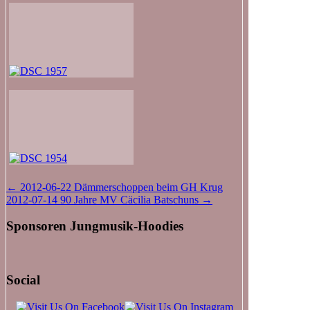
Beitragsnavigation
←
2012-06-22 Dämmerschoppen beim GH Krug
2012-07-14 90 Jahre MV Cäcilia Batschuns
→
Sponsoren Jungmusik-Hoodies
Social