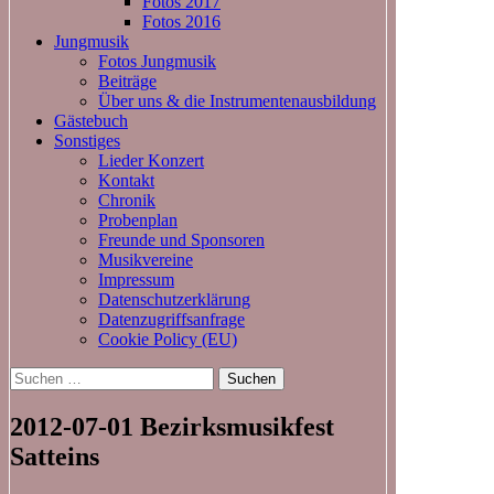
Fotos 2017
Fotos 2016
Jungmusik
Fotos Jungmusik
Beiträge
Über uns & die Instrumentenausbildung
Gästebuch
Sonstiges
Lieder Konzert
Kontakt
Chronik
Probenplan
Freunde und Sponsoren
Musikvereine
Impressum
Datenschutzerklärung
Datenzugriffsanfrage
Cookie Policy (EU)
Suchen
nach:
2012-07-01 Bezirksmusikfest
Satteins