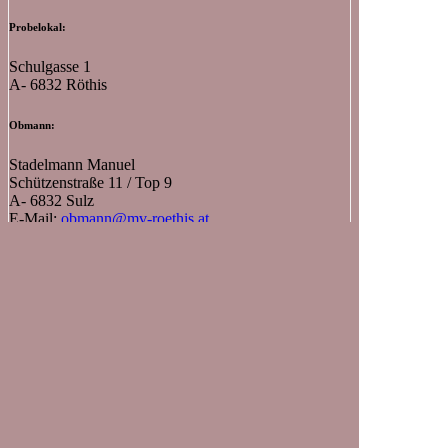
Probelokal:
Schulgasse 1
A- 6832 Röthis
Obmann:
Stadelmann Manuel
Schützenstraße 11 / Top 9
A- 6832 Sulz
E-Mail:
obmann@mv-roethis.at
Telefon:
+43 680 55 21 917
Kapellmeister:
Johannes Nachbaur
Telefon:
+43 664 751 334 41
Neueste Beiträge
Fronleichnam – 04.06.2026
Musikfest Viktorsberg – 07.06.2026
Tag der Blasmusik 03.05.2026