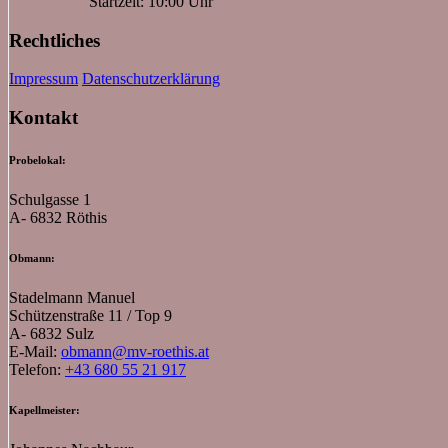
Startzeit: 10:00 Uhr
Rechtliches
Impressum
Datenschutzerklärung
Kontakt
Probelokal:
Schulgasse 1
A- 6832 Röthis
Obmann:
Stadelmann Manuel
Schützenstraße 11 / Top 9
A- 6832 Sulz
E-Mail:
obmann@mv-roethis.at
Telefon:
+43 680 55 21 917
Kapellmeister: