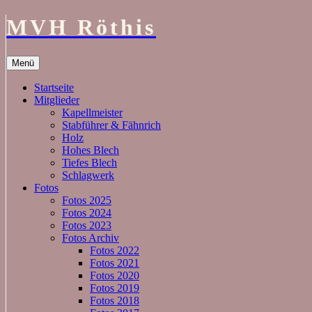
MVH Röthis
Zum
Menü
Inhalt
springen
Startseite
Mitglieder
Kapellmeister
Stabführer & Fähnrich
Holz
Hohes Blech
Tiefes Blech
Schlagwerk
Fotos
Fotos 2025
Fotos 2024
Fotos 2023
Fotos Archiv
Fotos 2022
Fotos 2021
Fotos 2020
Fotos 2019
Fotos 2018