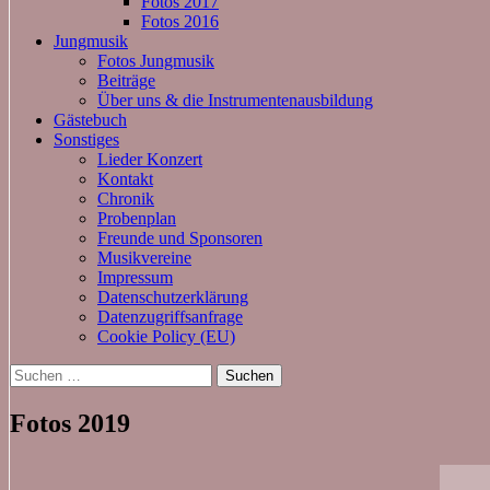
Fotos 2017
Fotos 2016
Jungmusik
Fotos Jungmusik
Beiträge
Über uns & die Instrumentenausbildung
Gästebuch
Sonstiges
Lieder Konzert
Kontakt
Chronik
Probenplan
Freunde und Sponsoren
Musikvereine
Impressum
Datenschutzerklärung
Datenzugriffsanfrage
Cookie Policy (EU)
Suchen
nach:
Fotos 2019