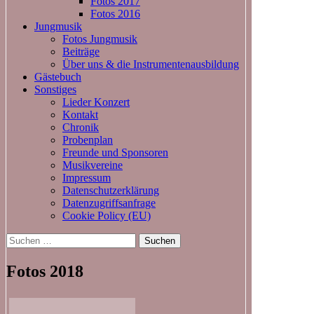
Fotos 2017
Fotos 2016
Jungmusik
Fotos Jungmusik
Beiträge
Über uns & die Instrumentenausbildung
Gästebuch
Sonstiges
Lieder Konzert
Kontakt
Chronik
Probenplan
Freunde und Sponsoren
Musikvereine
Impressum
Datenschutzerklärung
Datenzugriffsanfrage
Cookie Policy (EU)
Suchen
nach:
Fotos 2018