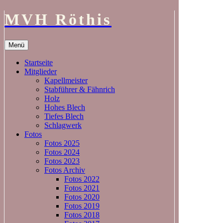
MVH Röthis
Zum
Menü
Inhalt
springen
Startseite
Mitglieder
Kapellmeister
Stabführer & Fähnrich
Holz
Hohes Blech
Tiefes Blech
Schlagwerk
Fotos
Fotos 2025
Fotos 2024
Fotos 2023
Fotos Archiv
Fotos 2022
Fotos 2021
Fotos 2020
Fotos 2019
Fotos 2018