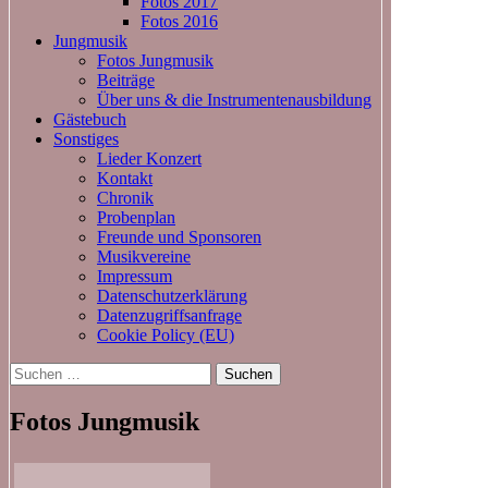
Fotos 2017
Fotos 2016
Jungmusik
Fotos Jungmusik
Beiträge
Über uns & die Instrumentenausbildung
Gästebuch
Sonstiges
Lieder Konzert
Kontakt
Chronik
Probenplan
Freunde und Sponsoren
Musikvereine
Impressum
Datenschutzerklärung
Datenzugriffsanfrage
Cookie Policy (EU)
Suchen
nach:
Fotos Jungmusik