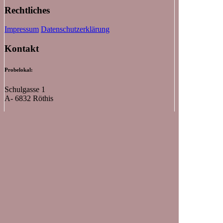
Rechtliches
Impressum
Datenschutzerklärung
Kontakt
Probelokal:
Schulgasse 1
A- 6832 Röthis
Obmann:
Stadelmann Manuel
Schützenstraße 11 / Top 9
A- 6832 Sulz
E-Mail:
obmann@mv-roethis.at
Telefon:
+43 680 55 21 917
Kapellmeister:
Johannes Nachbaur
Telefon:
+43 664 751 334 41